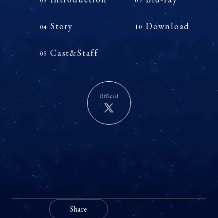
03
09
Story
Download
04
10
Cast&Staff
05
Share