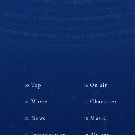
Top
On air
00
06
Movie
Character
01
07
News
Music
02
08
Introduction
Blu-ray