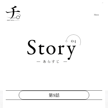
Close
Menu
第9話