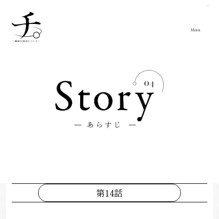
Close
Menu
第14話