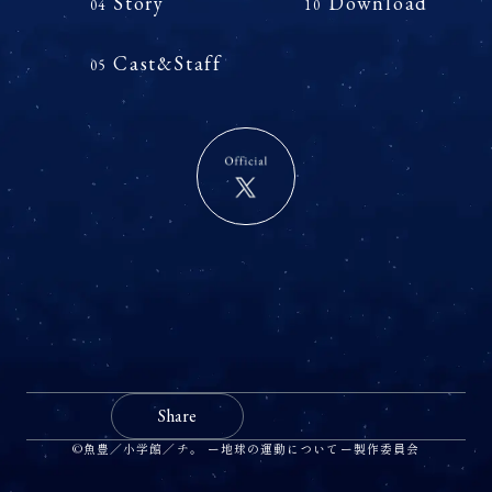
Story
Download
04
10
Cast&Staff
05
Share
©魚豊／小学館／チ。 ー地球の運動についてー製作委員会