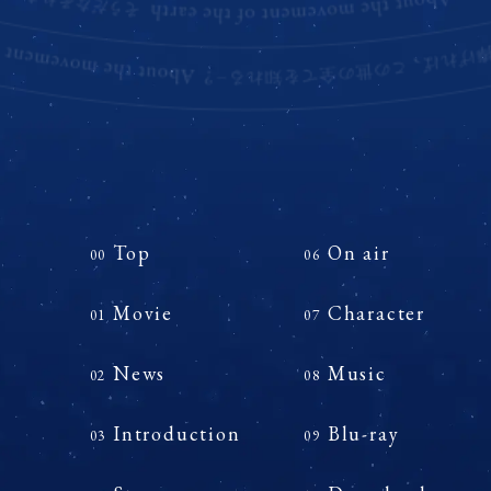
Top
On air
00
06
Movie
Character
01
07
News
Music
02
08
Introduction
Blu-ray
03
09