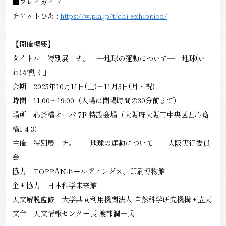
■プレイガイド
チケットぴあ :
https://w.pia.jp/t/chi-exhibition/
【開催概要】
タイトル 特別展「チ。 ―地球の運動について― 地球(い
わ)が動く」
会期 2025年10月11日(土)～11月3日(月・祝)
時間 11:00～19:00（入場は閉場時間の30分前まで）
場所 心斎橋オーパ 7F 特設会場（大阪府大阪市中央区西心斎
橋1-4-3）
主催 特別展「チ。 ―地球の運動について―」大阪実行委員
会
協力 TOPPANホールディングス、印刷博物館
企画協力 日本科学未来館
天文解説監修 大学共同利用機関法人 自然科学研究機構国立天
文台 天文情報センター長 渡部潤一氏