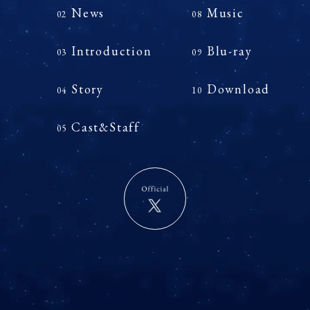
News
Music
02
08
Introduction
Blu-ray
03
09
Story
Download
04
10
Cast&Staff
05