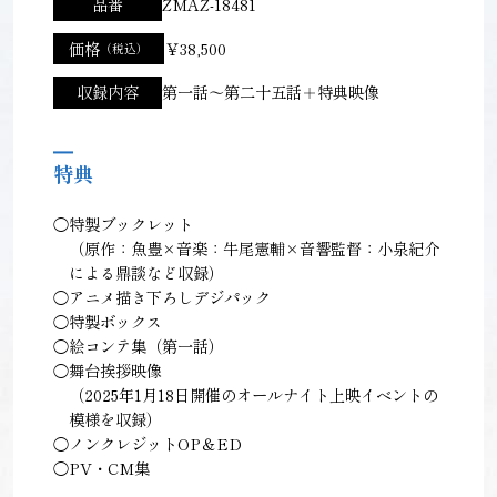
品番
ZMAZ-18481
価格
￥38,500
（税込）
収録内容
第一話～第二十五話＋特典映像
特典
◯特製ブックレット
（原作：魚豊×音楽：牛尾憲輔×音響監督：小泉紀介
による鼎談など収録）
◯アニメ描き下ろしデジパック
◯特製ボックス
◯絵コンテ集（第一話）
◯舞台挨拶映像
（2025年1月18日開催のオールナイト上映イベントの
模様を収録）
◯ノンクレジットOP＆ED
◯PV・CM集