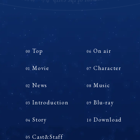
Top
On air
00
06
Movie
Character
01
07
News
Music
02
08
Introduction
Blu-ray
03
09
Story
Download
04
10
Cast&Staff
05