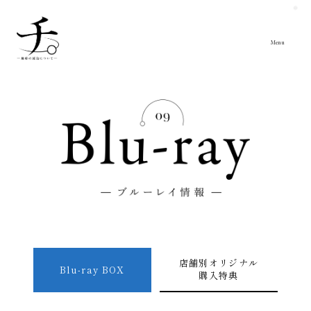
Close
Menu
店舗別オリジナル
Blu-ray BOX
購入特典